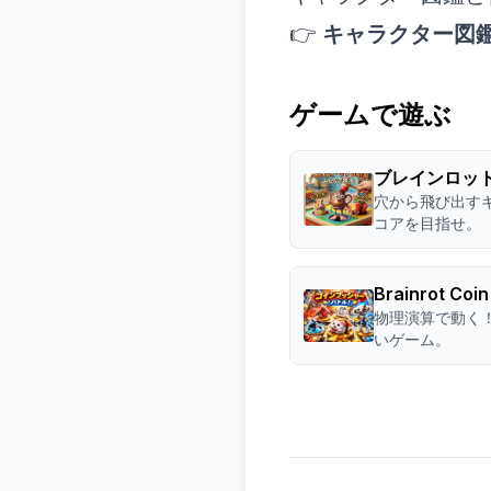
👉
キャラクター図
ゲームで遊ぶ
ブレインロッ
穴から飛び出す
コアを目指せ。
Brainrot Coi
物理演算で動く
いゲーム。