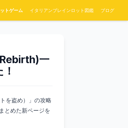
ットゲーム
イタリアンブレインロット図鑑
ブログ
Rebirth)一
た！
ンロットを盗め）」の攻略
タをまとめた新ページを