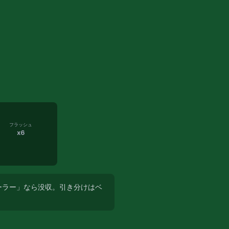
フラッシュ
x
6
ーラー」なら没収。引き分けはベ