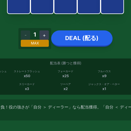
1
-
+
DEAL (配る)
MAX
配当表 (勝つと獲得)
ッシュ
ストレートフラッシュ
フォーカード
フルハウス
x
50
x
25
x
9
スリーカード
ツーペア
ジャックス・オア・ベター
x
3
x
2
x
1
負！役の強さが「自分 ＞ ディーラー」なら配当獲得。「自分 ＜ ディ