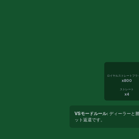
ロイヤルストレートフラ
x
800
ストレート
x
4
VSモードルール:
ディーラーと勝
ット返還です。