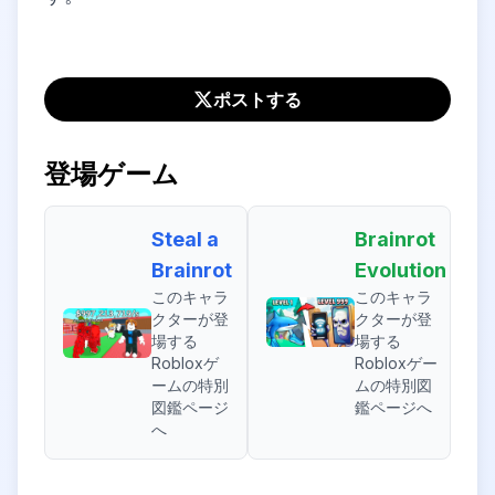
ポストする
登場ゲーム
Steal a
Brainrot
Brainrot
Evolution
このキャラ
このキャラ
クターが登
クターが登
場する
場する
Robloxゲ
Robloxゲー
ームの特別
ムの特別図
図鑑ページ
鑑ページへ
へ