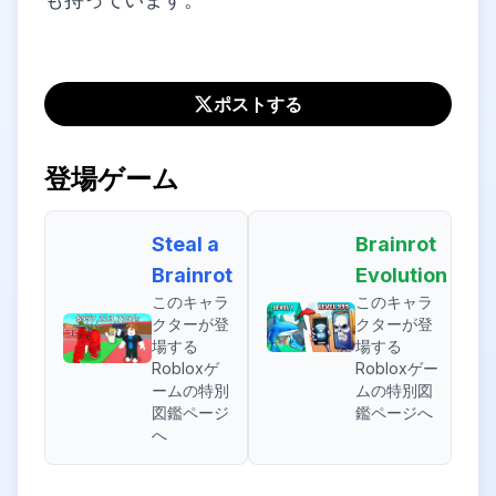
ポストする
登場ゲーム
Steal a
Brainrot
Brainrot
Evolution
このキャラ
このキャラ
クターが登
クターが登
場する
場する
Robloxゲ
Robloxゲー
ームの特別
ムの特別図
図鑑ページ
鑑ページへ
へ