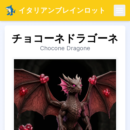
イタリアンブレインロット
メニ
チョコーネドラゴーネ
Chocone Dragone