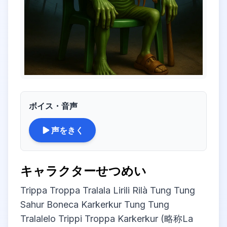
ボイス・音声
声をきく
キャラクターせつめい
Trippa Troppa Tralala Lirili Rilà Tung Tung
Sahur Boneca Karkerkur Tung Tung
Tralalelo Trippi Troppa Karkerkur (略称La