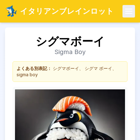
イタリアンブレインロット
メニ
シグマボーイ
Sigma Boy
よくある別表記：
シグマボーイ、 シグマ ボーイ、
sigma boy