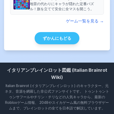
地雷の代わりにキャラが隠れた定番パズ
ル！旗を立てて安全に全マスを開こう。
ゲーム一覧を見る →
ずかんにもどる
イタリアンブレインロット図鑑 (Italian Brainrot
Wiki)
Italian Brainrot (イタリアンブレインロット) のキャラクター、元
ネタ、音源を網羅した非公式ファンサイトです。 トゥントゥント
ゥンサフールやチリン・チリなどの人気キャラから、最新の
Robloxゲーム情報、 2048やスイカゲーム風の無料ブラウザゲー
ムまで、ブレインロットの全てを日本語で解説しています。